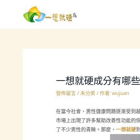
跳
Post
至
navigation
主
要
內
容
一想就硬成分有哪
發佈留言
/
未分类
/ 作者:
wujuan
在當今社會，男性健康問題逐漸受到
市場上出現了許多幫助改善性功能的
了不少男性的青睞。那麼，
一想就硬