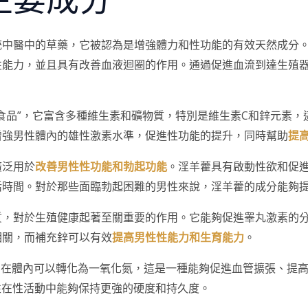
統中醫中的草藥，它被認為是增強體力和性功能的有效天然成分
性能力，並且具有改善血液迴圈的作用。通過促進血流到達生殖
食品”，它富含多種維生素和礦物質，特別是維生素C和鋅元素，
增強男性體內的雄性激素水準，促進性功能的提升，同時幫助
提
廣泛用於
改善男性性功能和勃起功能
。淫羊藿具有啟動性欲和促
活時間。對於那些面臨勃起困難的男性來說，淫羊藿的成分能夠
質，對於生殖健康起著至關重要的作用。它能夠促進睾丸激素的
相關，而補充鋅可以有效
提高男性性能力和生育能力
。
，它在體內可以轉化為一氧化氮，這是一種能夠促進血管擴張、提
性在性活動中能夠保持更強的硬度和持久度。