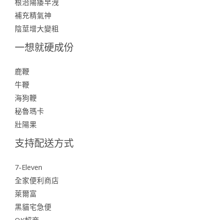
根治陽痿早洩
補充精氣神
陰莖增大變粗
一想就硬成份
鹿鞭
牛鞭
海狗鞭
秘魯瑪卡
壯陽果
支持配送方式
7-Eleven
全家便利商店
萊爾富
黑貓宅急便