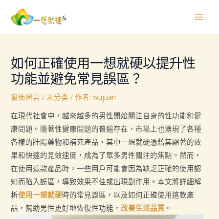
跳
Post
Mai
至
navigation
Men
主
要
內
如何正確使用一想就硬以提升性
容
功能並避免常見誤區？
發佈留言
/
未分类
/ 作者:
wujuan
在現代社會中，越來越多的男性開始關注自身的性功能和健
康問題。隨著性健康問題的普遍存在，市場上也湧現了各種
各樣的壯陽藥物和補充產品，其中一想就硬憑藉其顯著的效
果和快速的見效速度，成為了眾多男性關注的焦點。然而，
在使用這款產品時，一些用戶可能會因為缺乏正確的使用認
知而陷入誤區，導致效果不佳或出現副作用。本文將詳細解
析
使用一想就硬
時的常見誤區，以及如何正確使用這款產
品，幫助男性更好地恢復性功能，
改善生活品質
。