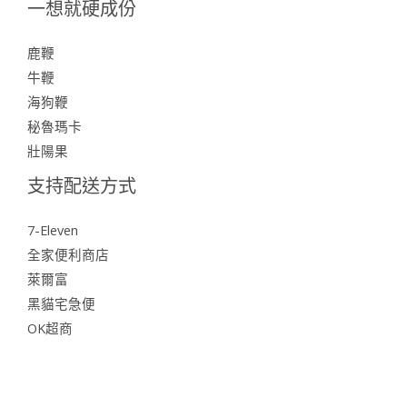
一想就硬成份
鹿鞭
牛鞭
海狗鞭
秘魯瑪卡
壯陽果
支持配送方式
7-Eleven
全家便利商店
萊爾富
黑貓宅急便
OK超商