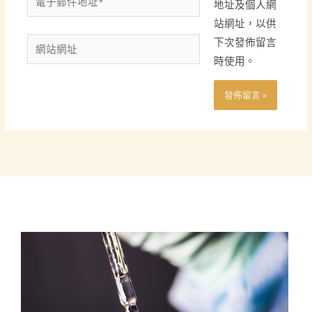
地址及個人網
子
站網址，以供
郵
下次發佈留言
網
件
時使用。
站
地
網
址
址
*