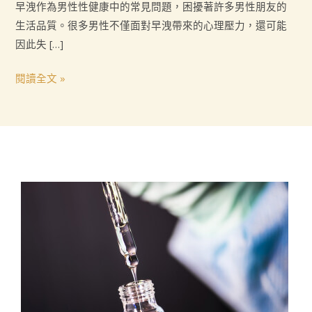
想
早洩作為男性性健康中的常見問題，困擾著許多男性朋友的
就
生活品質。很多男性不僅面對早洩帶來的心理壓力，還可能
硬
因此失 […]
有
閱讀全文 »
效
減
少
早
洩
的
發
生
頻
率？