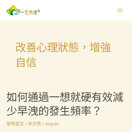
跳
Mai
至
Men
主
要
內
容
改善心理狀態，增強
自信
如
如何通過一想就硬有效減
何
少早洩的發生頻率？
通
過
發佈留言
/
未分类
/
wujuan
一