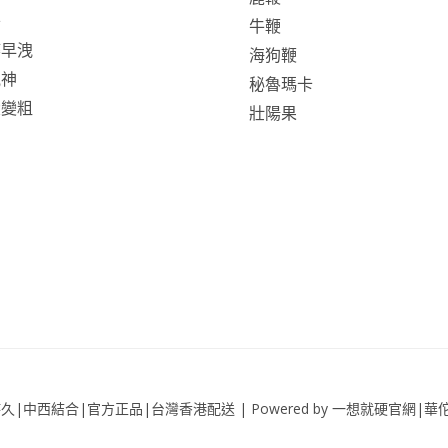
丹
牛鞭
痿早洩
海狗鞭
氣神
秘魯瑪卡
大變粗
壯陽果
|中藥持久|中西結合|官方正品|台灣香港配送 | Powered by 一想就硬