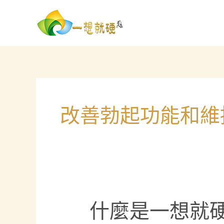
跳
至
主
要
內
容
改善勃起功能和維
什
什麼是一想就
麼