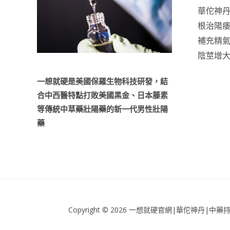
哪
華佗神
些？
根治陽
補充精
陰莖增
一想就硬是美國保羅生物科技研發，結
合中西醫特點打敗美國黑金、日本藤素
等傳統中草藥壯陽藥的新一代男性壯陽
藥
Copyright © 2026 一想就硬官網|華佗神丹