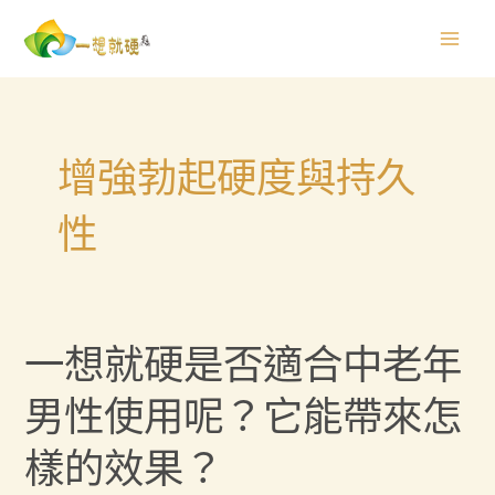
跳
Mai
至
Men
主
要
內
容
增強勃起硬度與持久
性
一
一想就硬是否適合中老年
想
男性使用呢？它能帶來怎
就
硬
樣的效果？
是