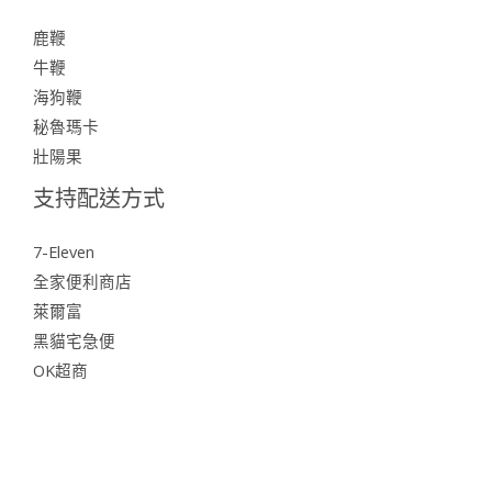
鹿鞭
牛鞭
海狗鞭
秘魯瑪卡
壯陽果
支持配送方式
7-Eleven
全家便利商店
萊爾富
黑貓宅急便
OK超商