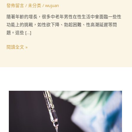
否
發佈留言
/
未分类
/
wujuan
適
隨著年齡的增長，很多中老年男性在性生活中會面臨一些性
合
功能上的挑戰，如性欲下降、勃起困難、性高潮延遲等問
中
題。這些 […]
老
年
閱讀全文 »
男
性
使
用
呢？
它
能
帶
來
怎
樣