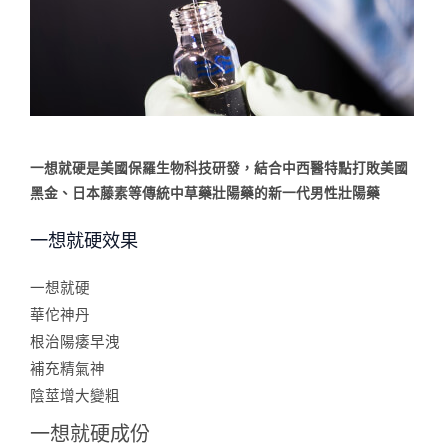
的
效
果？
一想就硬是美國保羅生物科技研發，結合中西醫特點打敗美國
黑金、日本藤素等傳統中草藥壯陽藥的新一代男性壯陽藥
一想就硬效果
一想就硬
華佗神丹
根治陽痿早洩
補充精氣神
陰莖增大變粗
一想就硬成份